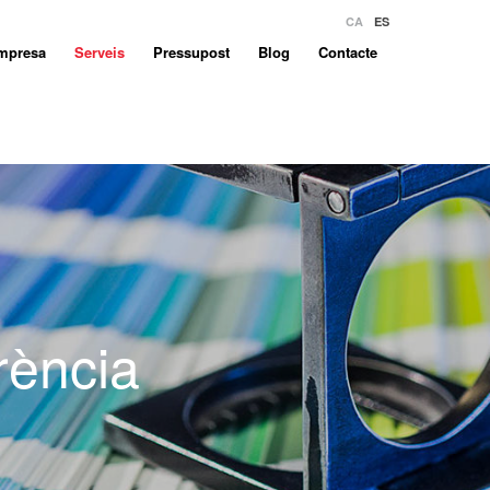
CA
ES
mpresa
Serveis
Pressupost
Blog
Contacte
rència