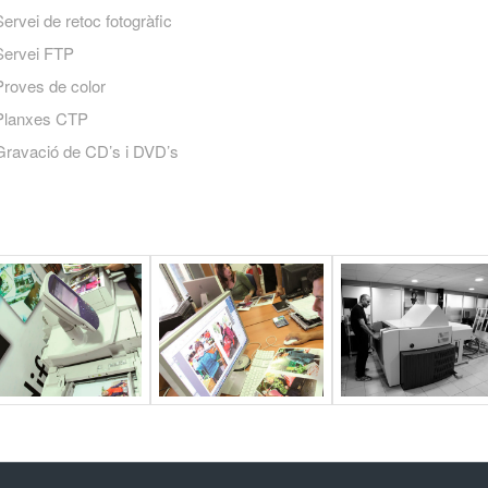
ervei de retoc fotogràfic
Servei FTP
Proves de color
Planxes CTP
Gravació de CD’s i DVD’s