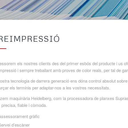
REIMPRESSIÓ
ssorem els nostres clients des del primer esbós del producte i us of
mpressió i sempre treballant amb proves de color reals, per tal de garan
ostra tecnologia de darrera generació ens dóna control absolut sobre 
rçar els terminis per adaptar-nos a les vostres necessitats.
itzem maquinària Heidelberg, com la processadora de planxes Supraset
precisa, fiable i còmoda.
Assessorament gràfic
Servei d’escàner