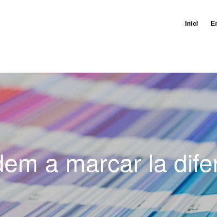
Inici
E
dem a marcar la dife