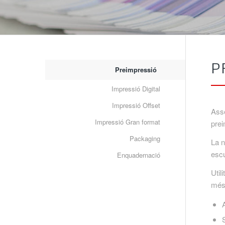
P
Preimpressió
Impressió Digital
Impressió Offset
Asse
Impressió Gran format
prei
Packaging
La n
escu
Enquadernació
Util
més 