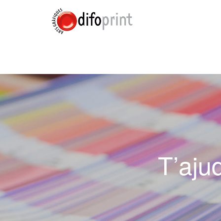
T’aju