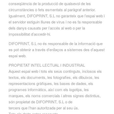
conseqüència de la producció de qualsevol de les
circumstàncies o fets esmentats al paràgraf anterior.
Igualment, DIFOPRINT, S.L no garanteix que l’espai web i
el servidor estiguin lliures de virus i no es fa responsable
dels danys causats per l’accés al web o per la
impossibilitat d’accedir-hi.
DIFOPRINT, S.L no és responsable de la informació que
es pot obtenir a través d’enllaços a sistemes des d’aquest
espai web.
PROPIETAT INTEL·LECTUAL I INDUSTRIAL
Aquest espai web i tots els seus continguts, inclosos els
textos, els documents, les fotografies, els dibuixos, les
representacions gràfiques, les bases de dades, els
programes informàtics, així com els logotips, les
marques, els noms comercials i altres signes distintius,
són propietat de DIFOPRINT, S.L o de
tercers que l’han autoritzada per al seu ús.
Tots els drets estan reservats.