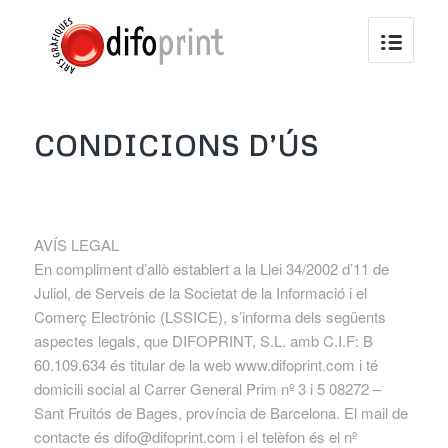
CONDICIONS D’ÚS
AVÍS LEGAL
En compliment d’allò establert a la Llei 34/2002 d’11 de
Juliol, de Serveis de la Societat de la Informació i el
Comerç Electrònic (LSSICE), s’informa dels següents
aspectes legals, que DIFOPRINT, S.L. amb C.I.F: B
60.109.634 és titular de la web www.difoprint.com i té
domicili social al Carrer General Prim nº 3 i 5 08272 –
Sant Fruitós de Bages, província de Barcelona. El mail de
contacte és difo@difoprint.com i el telèfon és el nº