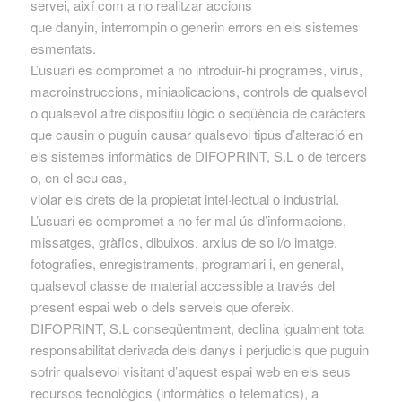
servei, així com a no realitzar accions
que danyin, interrompin o generin errors en els sistemes
esmentats.
L’usuari es compromet a no introduir-hi programes, virus,
macroinstruccions, miniaplicacions, controls de qualsevol
o qualsevol altre dispositiu lògic o seqüència de caràcters
que causin o puguin causar qualsevol tipus d’alteració en
els sistemes informàtics de DIFOPRINT, S.L o de tercers
o, en el seu cas,
violar els drets de la propietat intel·lectual o industrial.
L’usuari es compromet a no fer mal ús d’informacions,
missatges, gràfics, dibuixos, arxius de so i/o imatge,
fotografies, enregistraments, programari i, en general,
qualsevol classe de material accessible a través del
present espai web o dels serveis que ofereix.
DIFOPRINT, S.L conseqüentment, declina igualment tota
responsabilitat derivada dels danys i perjudicis que puguin
sofrir qualsevol visitant d’aquest espai web en els seus
recursos tecnològics (informàtics o telemàtics), a