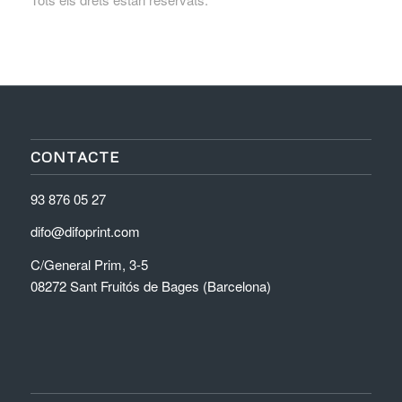
CONTACTE
93 876 05 27
difo@difoprint.com
C/General Prim, 3-5
08272 Sant Fruitós de Bages (Barcelona)