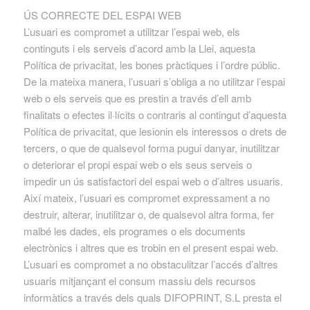
ÚS CORRECTE DEL ESPAI WEB
L’usuari es compromet a utilitzar l’espai web, els
continguts i els serveis d’acord amb la Llei, aquesta
Política de privacitat, les bones pràctiques i l’ordre públic.
De la mateixa manera, l’usuari s’obliga a no utilitzar l’espai
web o els serveis que es prestin a través d’ell amb
finalitats o efectes il·lícits o contraris al contingut d’aquesta
Política de privacitat, que lesionin els interessos o drets de
tercers, o que de qualsevol forma pugui danyar, inutilitzar
o deteriorar el propi espai web o els seus serveis o
impedir un ús satisfactori del espai web o d’altres usuaris.
Així mateix, l’usuari es compromet expressament a no
destruir, alterar, inutilitzar o, de qualsevol altra forma, fer
malbé les dades, els programes o els documents
electrònics i altres que es trobin en el present espai web.
L’usuari es compromet a no obstaculitzar l’accés d’altres
usuaris mitjançant el consum massiu dels recursos
informàtics a través dels quals DIFOPRINT, S.L presta el