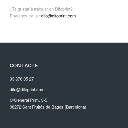
¿Te gustaría trabajar en Difoprint?
Envíanos cv a :
difo@difoprint.com
CONTACTE
93 876 05 27
difo@difoprint.com
C/General Prim, 3-5
08272 Sant Fruitós de Bages (Barcelona)